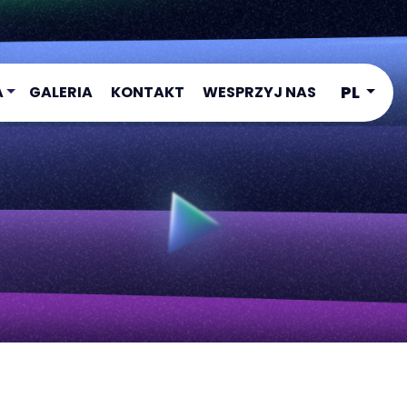
PL
A
GALERIA
KONTAKT
WESPRZYJ NAS
1
2
3
4
ADEMY
ADEMY