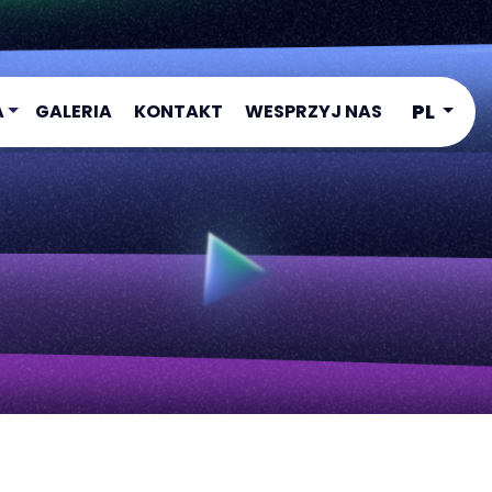
PL
A
GALERIA
KONTAKT
WESPRZYJ NAS
1
2
3
4
ADEMY
ADEMY